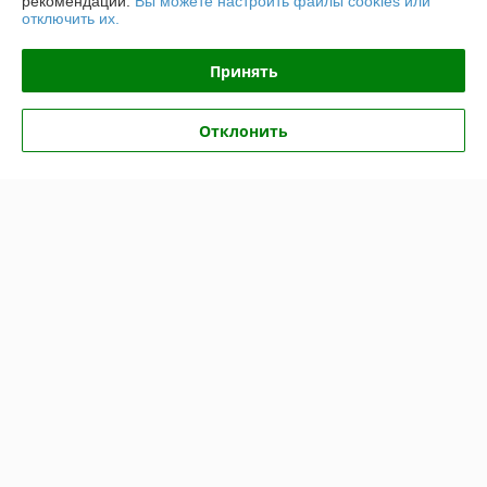
рекомендаций.
Вы можете настроить файлы cookies или
отключить их.
юра
14.11.2025
Принять
Отлично
Показать все отзывы
Отклонить
О нас
Контакты
Доставка и оплата
График работы
Полная версия сайта
Политика обработки cookies