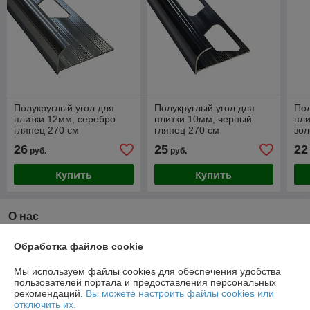
Полукруглый угол для
Полукруглый угол для
Пол
плитки 12мм, серебро
плитки 10мм, черный
пли
глянец 270 см
глянец 270 см
зол
26
25
22
руб.
руб.
Купить
Купить
О нас
Рейтинг не сформирован
Обработка файлов cookie
Менее 5 отзывов за последний год
Мы используем файлы cookies для обеспечения удобства
Компания продает на
Deal.by
пользователей портала и предоставления персональных
рекомендаций.
Вы можете настроить файлы cookies или
Работает с 27.06.2018
отключить их.