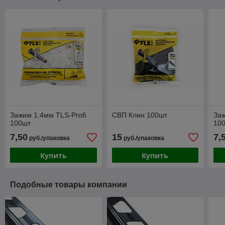
Зажим 1.4мм TLS-Profi
СВП Клин 100шт
Заж
100шт
10
7,50
15
7,
руб./упаковка
руб./упаковка
Купить
Купить
Подобные товары компании