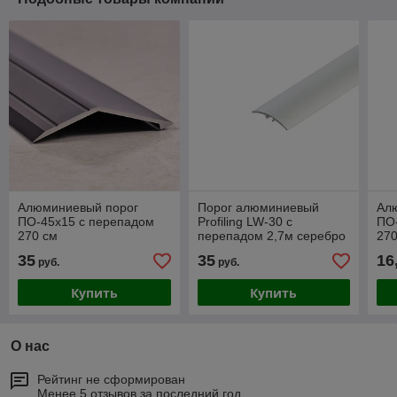
Алюминиевый порог
Порог алюминиевый
Ал
ПО-45х15 с перепадом
Profiling LW-30 с
ПО
270 см
перепадом 2,7м серебро
270
35
35
16
руб.
руб.
Купить
Купить
О нас
Рейтинг не сформирован
Менее 5 отзывов за последний год