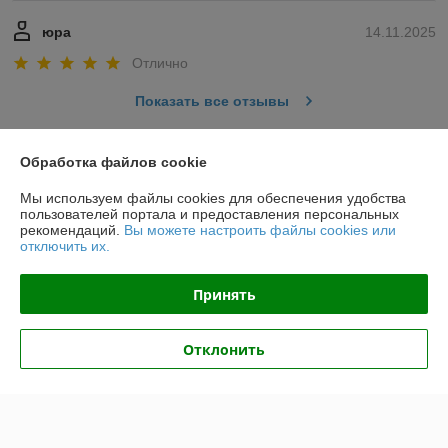
юра
14.11.2025
Отлично
Показать все отзывы
Обработка файлов cookie
О нас
Мы используем файлы cookies для обеспечения удобства
пользователей портала и предоставления персональных
Контакты
рекомендаций.
Вы можете настроить файлы cookies или
отключить их.
Доставка и оплата
Принять
График работы
Отклонить
Полная версия сайта
Политика обработки cookies