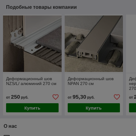
Подобные товары компании
Деформационный шов
Деформационный шов
Де
NZS/L/ алюминий 270 см
NPAN 270 см
не
270
250
95,30
от
руб.
от
руб.
от
Купить
Купить
О нас