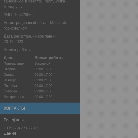
занесению в реестр, Республика
Беларусь
УНП: 193723659
Регистрационный орган: Минский
горисполком
Дата регистрации компании:
20.11.2023
Режим работы:
День
Время работы
Понедельник
Выходной
Вторник
09:00-17:00
Среда
09:00-17:00
Четверг
09:00-21:00
Пятница
09:00-17:00
Суббота
09:00-17:00
Воскресенье
09:00-17:00
КОНТАКТЫ
+375 (29) 273-22-02
Данил