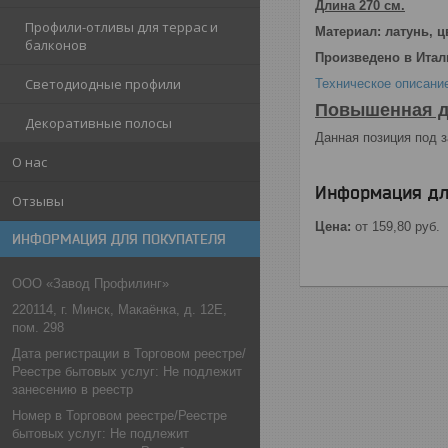
Длина 270 см.
Профили-отливы для террас и
Материал: латунь, ц
балконов
Произведено в Итали
Светодиодные профили
Техническое описани
Повышенная д
Декоративные полосы
Данная позиция под з
О нас
Информация дл
Отзывы
Цена:
от 159,80
руб.
ИНФОРМАЦИЯ ДЛЯ ПОКУПАТЕЛЯ
ООО «Завод Профилинг»
220114, г. Минск, Макаёнка, д. 12Е,
пом. 298
Дата регистрации в Торговом реестре/
Реестре бытовых услуг: Не подлежит
занесению в реестр
Номер в Торговом реестре/Реестре
бытовых услуг: Не подлежит