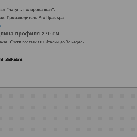
вет "латунь полированная".
и. Производитель Profilpas spa
е.
лина профиля 270 см
аказ. Сроки поставки из Италии до 3х недель.
я заказа