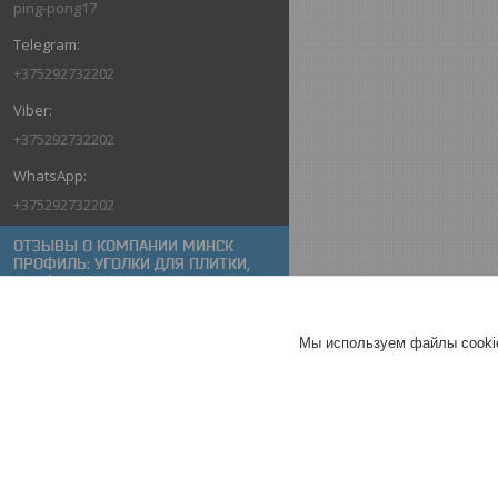
ping-pong17
+375292732202
+375292732202
+375292732202
ОТЗЫВЫ О КОМПАНИИ МИНСК
ПРОФИЛЬ: УГОЛКИ ДЛЯ ПЛИТКИ,
ПРОФИЛИ ДЛЯ ПЛИТКИ,
АЛЮМИНИЕВЫЕ УГОЛКИ, ПОРОГИ
ДЛЯ ПОЛА
Мы используем файлы cookie
10.06.2026
Покупатель
Отлично
Порог угловой Profiling
ПР-55х30 2,7м серебро