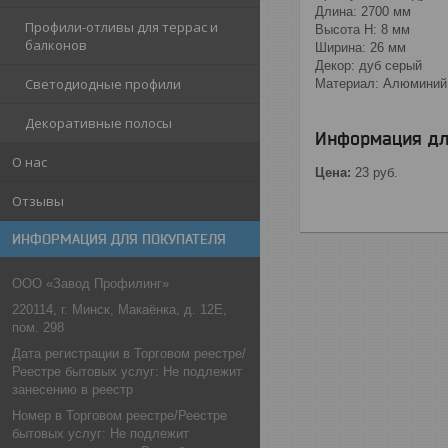
Длина: 2700 мм
Профили-отливы для террас и
Высота Н: 8 мм
балконов
Ширина: 26 мм
Декор: дуб серый
Светодиодные профили
Материал: Алюминий
Декоративные полосы
Информация дл
О нас
Цена:
23
руб.
Отзывы
ИНФОРМАЦИЯ ДЛЯ ПОКУПАТЕЛЯ
ООО «Завод Профилинг»
220114, г. Минск, Макаёнка, д. 12Е,
пом. 298
Дата регистрации в Торговом реестре/
Реестре бытовых услуг: Не подлежит
занесению в реестр
Номер в Торговом реестре/Реестре
бытовых услуг: Не подлежит