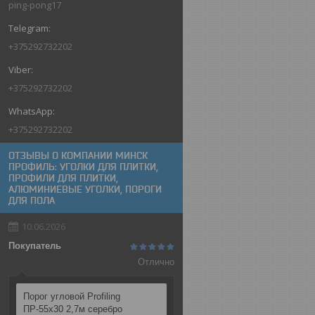
ping-pong17
+375292732202
+375292732202
+375292732202
ОТЗЫВЫ О КОМПАНИИ МИНСК
ПРОФИЛЬ: УГОЛКИ ДЛЯ ПЛИТКИ,
ПРОФИЛИ ДЛЯ ПЛИТКИ,
АЛЮМИНИЕВЫЕ УГОЛКИ, ПОРОГИ
ДЛЯ ПОЛА
10.06.2026
Покупатель
Отлично
Порог угловой Profiling
ПР-55х30 2,7м серебро