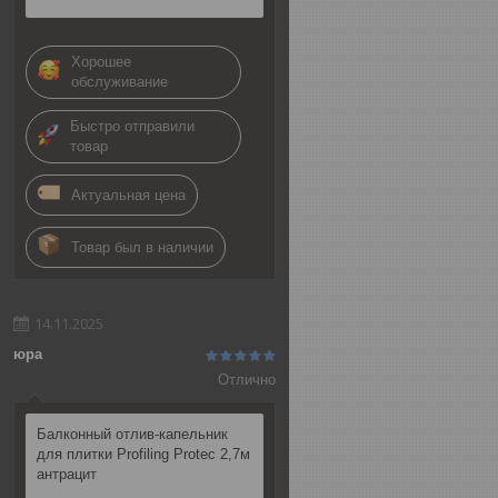
Хорошее
обслуживание
Быстро отправили
товар
Актуальная цена
Товар был в наличии
14.11.2025
юра
Отлично
Балконный отлив-капельник
для плитки Profiling Protec 2,7м
антрацит