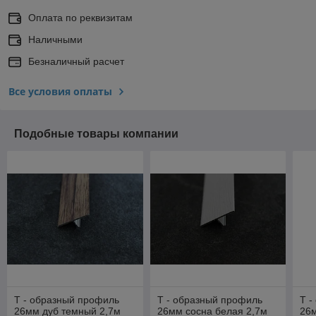
Оплата по реквизитам
Наличными
Безналичный расчет
Все условия оплаты
Подобные товары компании
Т - образный профиль
Т - образный профиль
Т -
26мм дуб темный 2,7м
26мм сосна белая 2,7м
26м