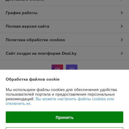
График работы
Полная версия сайта
Политика обработки cookies
Сайт создан на платформе Deal.by
Обработка файлов cookie
Мы используем файлы cookies для обеспечения удобства
Информация для покупателя
пользователей портала и предоставления персональных
рекомендаций.
Вы можете настроить файлы cookies или
Юридическое лицо:
ООО «Завод Профилинг»
отключить их.
220114, г. Минск, Макаёнка, д. 12Е, пом. 298
Регистрационный номер ЕГР: 193723659
Принять
УНП: 193723659