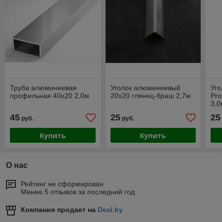
Труба алюминиевая
Уголок алюминиевый
Уг
профильная 40х20 2,0м
20х20 глянец-браш 2,7м
Pro
3,0
45
25
25
руб.
руб.
Купить
Купить
О нас
Рейтинг не сформирован
Менее 5 отзывов за последний год
Компания продает на
Deal.by