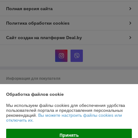
Полная версия сайта
Политика обработки cookies
Сайт создан на платформе Deal.by
Информация для покупателя
Юридическое лицо:
ООО «Завод Профилинг»
220114, г. Минск, Макаёнка, д. 12Е, пом. 298
Обработка файлов cookie
Регистрационный номер ЕГР: 193723659
Мы используем файлы cookies для обеспечения удобства
пользователей портала и предоставления персональных
УНП: 193723659
рекомендаций.
Вы можете настроить файлы cookies или
отключить их.
Регистрационный орган: Минский горисполком
Дата регистрации компании: 20.11.2023
Принять