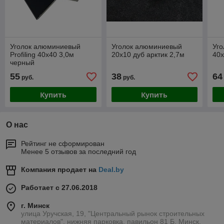
Уголок алюминиевый
Уголок алюминиевый
Уг
Profiling 40х40 3,0м
20х10 дуб арктик 2,7м
40
черный
55
38
64
руб.
руб.
Купить
Купить
О нас
Рейтинг не сформирован
Менее 5 отзывов за последний год
Компания продает на
Deal.by
Работает с 27.06.2018
г. Минск
улица Уручская, 19, "Центральный рынок строительных
материалов", нижняя парковка, павильон 81 Б, Минск,