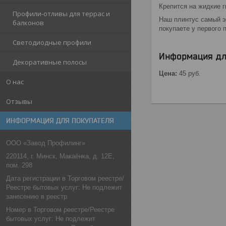
Крепится на жидкие г
Профили-отливы для террас и
Наш плинтус самый э
балконов
покупаете у первого 
Светодиодные профили
Информация дл
Декоративные полосы
Цена:
45
руб.
О нас
Отзывы
ИНФОРМАЦИЯ ДЛЯ ПОКУПАТЕЛЯ
ООО «Завод Профилинг»
220114, г. Минск, Макаёнка, д. 12Е,
пом. 298
Дата регистрации в Торговом реестре/
Реестре бытовых услуг: Не подлежит
занесению в реестр
Номер в Торговом реестре/Реестре
бытовых услуг: Не подлежит