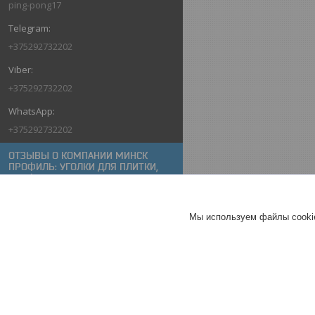
ping-pong17
+375292732202
+375292732202
+375292732202
ОТЗЫВЫ О КОМПАНИИ МИНСК
ПРОФИЛЬ: УГОЛКИ ДЛЯ ПЛИТКИ,
ПРОФИЛИ ДЛЯ ПЛИТКИ,
АЛЮМИНИЕВЫЕ УГОЛКИ, ПОРОГИ
ДЛЯ ПОЛА
Мы используем файлы cookie
10.06.2026
Покупатель
Отлично
Порог угловой Profiling
ПР-55х30 2,7м серебро