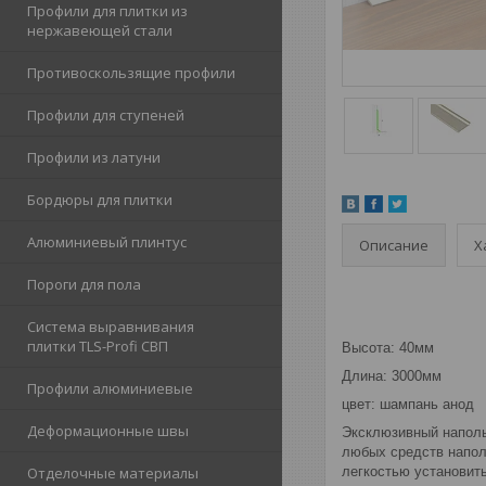
Профили для плитки из
нержавеющей стали
Противоскользящие профили
Профили для ступеней
Профили из латуни
Бордюры для плитки
Алюминиевый плинтус
Описание
Х
Пороги для пола
Система выравнивания
плитки TLS-Profi СВП
Высота: 40мм
Длина: 3000мм
Профили алюминиевые
цвет: шампань анод
Деформационные швы
Эксклюзивный наполь
любых средств напол
легкостью установит
Отделочные материалы