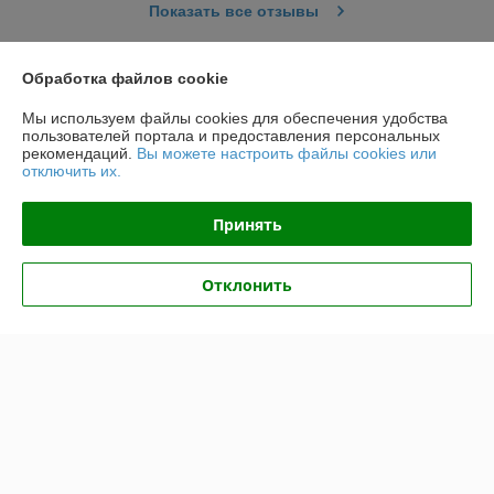
Показать все отзывы
Обработка файлов cookie
О нас
Мы используем файлы cookies для обеспечения удобства
пользователей портала и предоставления персональных
Контакты
рекомендаций.
Вы можете настроить файлы cookies или
отключить их.
Доставка и оплата
Принять
График работы
Отклонить
Полная версия сайта
Политика обработки cookies
Сайт создан на платформе Deal.by