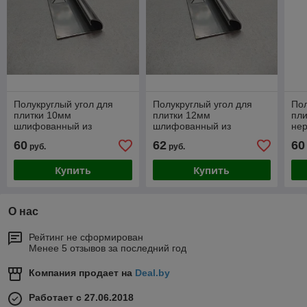
Полукруглый угол для
Полукруглый угол для
Пол
плитки 10мм
плитки 12мм
пли
шлифованный из
шлифованный из
не
нержавеющей стали 270
нержавеющей стали 270
см
60
62
60
руб.
руб.
см
см
Купить
Купить
О нас
Рейтинг не сформирован
Менее 5 отзывов за последний год
Компания продает на
Deal.by
Работает с 27.06.2018